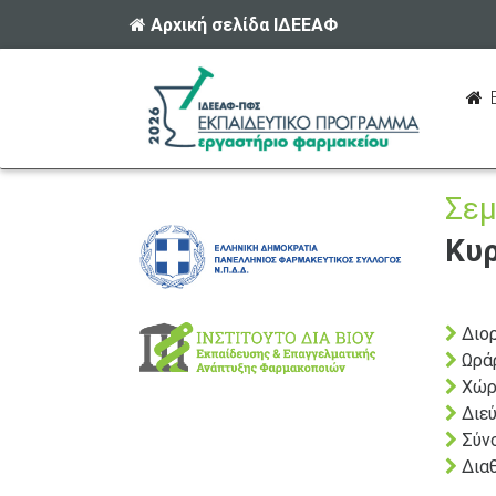
Αρχική σελίδα ΙΔΕΕΑΦ
Ε
Σεμ
Κυρ
Διο
Ωρά
Χώρ
Διεύ
Σύν
Διαθ