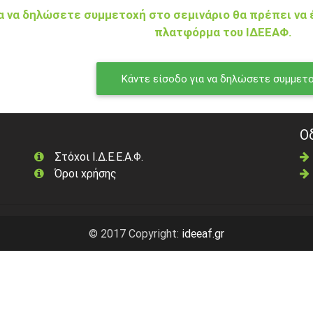
α να δηλώσετε συμμετοχή στο σεμινάριο θα πρέπει να 
πλατφόρμα του ΙΔΕΕΑΦ.
Κάντε είσοδο για να δηλώσετε συμμετ
Ο
Στόχοι Ι.Δ.Ε.Ε.Α.Φ.
Όροι χρήσης
© 2017 Copyright:
ideeaf.gr