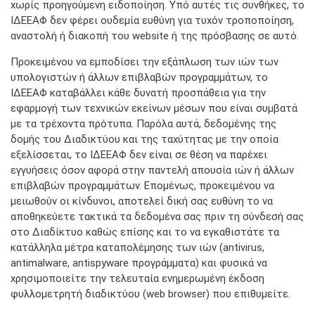
χωρίς προηγούμενη ειδοποίηση. Υπό αυτές τις συνθήκες, το
ΙΔΕΕΑΦ δεν φέρει ουδεμία ευθύνη για τυχόν τροποποίηση,
αναστολή ή διακοπή του website ή της πρόσβασης σε αυτό.
Προκειμένου να εμποδίσει την εξάπλωση των ιών των
υπολογιστών ή άλλων επιβλαβών προγραμμάτων, το
ΙΔΕΕΑΦ καταβάλλει κάθε δυνατή προσπάθεια για την
εφαρμογή των τεχνικών εκείνων μέσων που είναι συμβατά
με τα τρέχοντα πρότυπα. Παρόλα αυτά, δεδομένης της
δομής του Διαδικτύου και της ταχύτητας με την οποία
εξελίσσεται, το ΙΔΕΕΑΦ δεν είναι σε θέση να παρέχει
εγγυήσεις όσον αφορά στην παντελή απουσία ιών ή άλλων
επιβλαβών προγραμμάτων. Επομένως, προκειμένου να
μειωθούν οι κίνδυνοι, αποτελεί δική σας ευθύνη το να
αποθηκεύετε τακτικά τα δεδομένα σας πριν τη σύνδεσή σας
στο Διαδίκτυο καθώς επίσης και το να εγκαθιστάτε τα
κατάλληλα μέτρα καταπολέμησης των ιών (antivirus,
antimalware, antispyware προγράμματα) και φυσικά να
χρησιμοποιείτε την τελευταία ενημερωμένη έκδοση
φυλλομετρητή διαδικτύου (web browser) που επιθυμείτε.