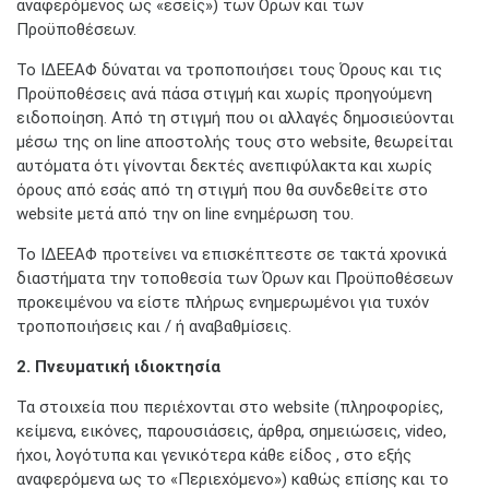
αναφερόμενος ως «εσείς») των Όρων και των
Προϋποθέσεων.
Το ΙΔΕΕΑΦ δύναται να τροποποιήσει τους Όρους και τις
Προϋποθέσεις ανά πάσα στιγμή και χωρίς προηγούμενη
ειδοποίηση. Από τη στιγμή που οι αλλαγές δημοσιεύονται
μέσω της on line αποστολής τους στο website, θεωρείται
αυτόματα ότι γίνονται δεκτές ανεπιφύλακτα και χωρίς
όρους από εσάς από τη στιγμή που θα συνδεθείτε στο
website μετά από την on line ενημέρωση του.
Το ΙΔΕΕΑΦ προτείνει να επισκέπτεστε σε τακτά χρονικά
διαστήματα την τοποθεσία των Όρων και Προϋποθέσεων
προκειμένου να είστε πλήρως ενημερωμένοι για τυχόν
τροποποιήσεις και / ή αναβαθμίσεις.
2. Πνευματική ιδιοκτησία
Τα στοιχεία που περιέχονται στο website (πληροφορίες,
κείμενα, εικόνες, παρουσιάσεις, άρθρα, σημειώσεις, video,
ήχοι, λογότυπα και γενικότερα κάθε είδος , στο εξής
αναφερόμενα ως το «Περιεχόμενο») καθώς επίσης και το