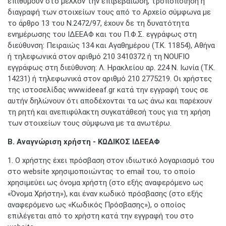
επιθυμούν στο μέλλον την επιβεβαίωση, τροποποίηση ή
διαγραφή των στοιχείων τους από το Αρχείο σύμφωνα με
το άρθρο 13 του Ν.2472/97, έχουν δε τη δυνατότητα
ενημέρωσης του ΙΔΕΕΑΦ και του Π.Φ.Σ. εγγράφως στη
διεύθυνση: Πειραιώς 134 και Αγαθημέρου (Τ.Κ. 11854), Αθήνα
ή τηλεφωνικά στον αριθμό 210 3410372 ή τη NOUFIO
εγγράφως στη διεύθυνση: Λ. Ηρακλείου αρ. 224 Ν. Ιωνία (Τ.Κ.
14231) ή τηλεφωνικά στον αριθμό 210 2775219. Οι χρήστες
της ιστοσελίδας www.ideeaf.gr κατά την εγγραφή τους σε
αυτήν δηλώνουν ότι αποδέχονται τα ως άνω και παρέχουν
τη ρητή και ανεπιφύλακτη συγκατάθεσή τους για τη χρήση
των στοιχείων τους σύμφωνα με τα ανωτέρω.
Β. Αναγνώριση χρήστη - ΚΩΔΙΚΟΣ ΙΔΕΕΑΦ
1. Ο χρήστης έχει πρόσβαση στον ιδιωτικό λογαριασμό του
στο website χρησιμοποιώντας το email του, το οποίο
χρησιμεύει ως όνομα χρήστη (στο εξής αναφερόμενο ως
«Όνομα Χρήστη»), και έναν κωδικό πρόσβασης (στο εξής
αναφερόμενο ως «Κωδικός Πρόσβασης»), ο οποίος
επιλέγεται από το χρήστη κατά την εγγραφή του στο