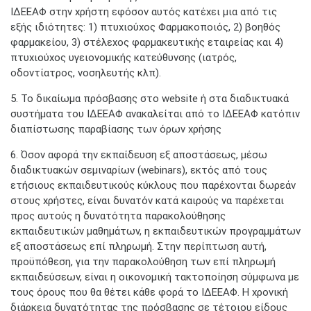
ΙΔΕΕΑΦ στην χρήστη εφόσον αυτός κατέχει μια από τις
εξής ιδιότητες: 1) πτυχιούχος Φαρμακοποιός, 2) βοηθός
φαρμακείου, 3) στέλεχος φαρμακευτικής εταιρείας και 4)
πτυχιούχος υγειονομικής κατεύθυνσης (ιατρός,
οδοντίατρος, νοσηλευτής κλπ).
5. Το δικαίωμα πρόσβασης στο website ή στα διαδικτυακά
συστήματα του ΙΔΕΕΑΦ ανακαλείται από τo ΙΔΕΕΑΦ κατόπιν
διαπίστωσης παραβίασης των όρων χρήσης
6. Όσον αφορά την εκπαίδευση εξ αποστάσεως, μέσω
διαδικτυακών σεμιναρίων (webinars), εκτός από τους
ετήσιους εκπαιδευτικούς κύκλους που παρέχονται δωρεάν
στους χρήστες, είναι δυνατόν κατά καιρούς να παρέχεται
προς αυτούς η δυνατότητα παρακολούθησης
εκπαιδευτικών μαθημάτων, η εκπαιδευτικών προγραμμάτων
εξ αποστάσεως επί πληρωμή. Στην περίπτωση αυτή,
προϋπόθεση, για την παρακολούθηση των επί πληρωμή
εκπαιδεύσεων, είναι η οικονομική τακτοποίηση σύμφωνα με
τους όρους που θα θέτει κάθε φορά το ΙΔΕΕΑΦ. Η χρονική
διάρκεια δυνατότητας της πρόσβασης σε τέτοιου είδους