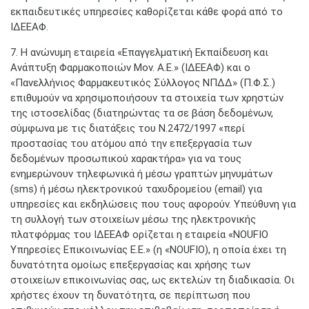
εκπαιδευτικές υπηρεσίες καθορίζεται κάθε φορά από το
ΙΔΕΕΑΦ.
7. Η ανώνυμη εταιρεία «Επαγγελματική Εκπαίδευση και
Ανάπτυξη Φαρμακοποιών Μον. Α.Ε.» (ΙΔΕΕΑΦ) και ο
«Πανελλήνιος Φαρμακευτικός Σύλλογος ΝΠΔΔ» (Π.Φ.Σ.)
επιθυμούν να χρησιμοποιήσουν τα στοιχεία των χρηστών
της ιστοσελίδας (διατηρώντας τα σε βάση δεδομένων,
σύμφωνα με τις διατάξεις του Ν.2472/1997 «περί
προστασίας του ατόμου από την επεξεργασία των
δεδομένων προσωπικού χαρακτήρα» για να τους
ενημερώνουν τηλεφωνικά ή μέσω γραπτών μηνυμάτων
(sms) ή μέσω ηλεκτρονικού ταχυδρομείου (email) για
υπηρεσίες και εκδηλώσεις που τους αφορούν. Υπεύθυνη για
τη συλλογή των στοιχείων μέσω της ηλεκτρονικής
πλατφόρμας του ΙΔΕΕΑΦ ορίζεται η εταιρεία «NOUFIO
Υπηρεσίες Επικοινωνίας Ε.Ε.» (η «NOUFIO), η οποία έχει τη
δυνατότητα ομοίως επεξεργασίας και χρήσης των
στοιχείων επικοινωνίας σας, ως εκτελών τη διαδικασία. Οι
χρήστες έχουν τη δυνατότητα, σε περίπτωση που