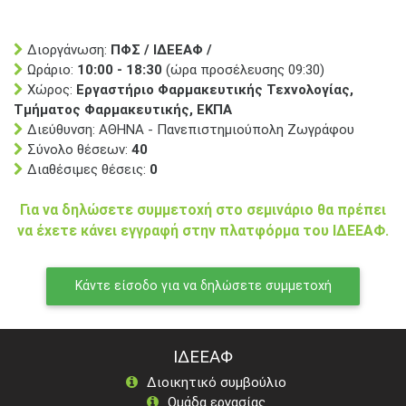
Διοργάνωση:
ΠΦΣ / ΙΔΕΕΑΦ /
Ωράριο:
10:00 - 18:30
(ώρα προσέλευσης 09:30)
Χώρος:
Εργαστήριο Φαρμακευτικής Τεχνολογίας,
Τμήματος Φαρμακευτικής, ΕΚΠΑ
Διεύθυνση: ΑΘΗΝΑ - Πανεπιστημιούπολη Ζωγράφου
Σύνολο θέσεων:
40
Διαθέσιμες θέσεις:
0
Για να δηλώσετε συμμετοχή στο σεμινάριο θα πρέπει
να έχετε κάνει εγγραφή στην πλατφόρμα του ΙΔΕΕΑΦ.
Κάντε είσοδο για να δηλώσετε συμμετοχή
ΙΔΕΕΑΦ
Διοικητικό συμβούλιο
Ομάδα εργασίας