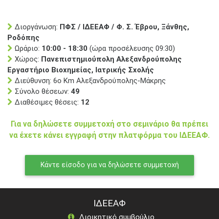
Διοργάνωση:
ΠΦΣ / ΙΔΕΕΑΦ / Φ. Σ. Έβρου, Ξάνθης,
Ροδόπης
Ωράριο:
10:00 - 18:30
(ώρα προσέλευσης 09:30)
Χώρος:
Πανεπιστημιούπολη Αλεξανδρούπολης
Εργαστήριο Βιοχημείας, Ιατρικής Σχολής
Διεύθυνση: 6ο Km Αλεξανδρούπολης-Μάκρης
Σύνολο θέσεων:
49
Διαθέσιμες θέσεις:
12
Για να δηλώσετε συμμετοχή στο σεμινάριο θα πρέπει
να έχετε κάνει εγγραφή στην πλατφόρμα του ΙΔΕΕΑΦ.
Κάντε είσοδο για να δηλώσετε συμμετοχή
ΙΔΕΕΑΦ
Διοικητικό συμβούλιο