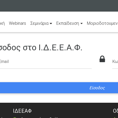
(current)
ική
Webinars
Σεμινάρια
Εκπαίδευση
Μοριοδοτουμεν
σοδος στο Ι.Δ.Ε.Ε.Α.Φ.
Email
Κω
ΙΔΕΕΑΦ
Ο